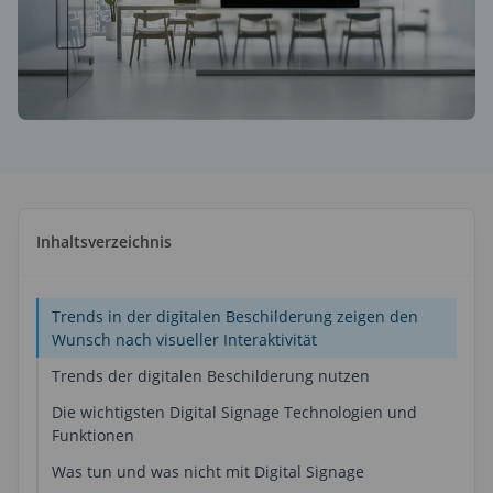
ndenreferenzen
amische Anzeigen
space Display
kalender
platz-Optimierung
Place Group Calendar
adne – digitale Informationsanzeige
dne
enanalyse & Berichte
aneous
itsplatzanalyse & Berichte
kalender
llaneous
soren
ppenkalender
matisierter Arbeitsplatz
cePlace Group Calendar
are
Inhaltsverzeichnis
elligente Bürolösungen
uktivität steigern
ts
Trends in der digitalen Beschilderung zeigen den
Wunsch nach visueller Interaktivität
Trends der digitalen Beschilderung nutzen
Die wichtigsten Digital Signage Technologien und
Funktionen
Was tun und was nicht mit Digital Signage