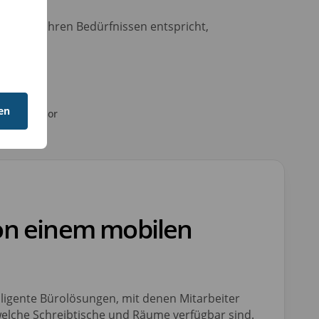
zen, die ihren Bedürfnissen entspricht,
en
Sensor
on einem mobilen
lligente Bürolösungen, mit denen Mitarbeiter
 welche Schreibtische und Räume verfügbar sind.