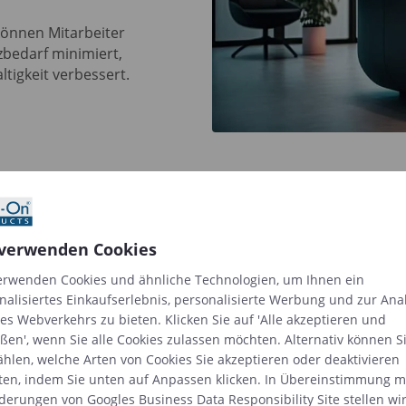
können Mitarbeiter
tzbedarf minimiert,
tigkeit verbessert.
 verwenden Cookies
erwenden Cookies und ähnliche Technologien, um Ihnen ein
nalisiertes Einkaufserlebnis, personalisierte Werbung und zur Ana
g von Arbeitsplätzen über m
es Webverkehrs zu bieten. Klicken Sie auf 'Alle akzeptieren und
eßen', wenn Sie alle Cookies zulassen möchten. Alternativ können S
Laptop oder digitale Schilder
hlen, welche Arten von Cookies Sie akzeptieren oder deaktivieren
en, indem Sie unten auf Anpassen klicken. In Übereinstimmung m
rderungen von
Googles Business Data Responsibility Site
stellen wi