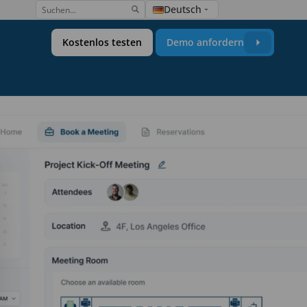
Deutsch
Kostenlos testen
Demo anfordern
chte
enkalender
richte
lace Group Calendar
 Calendar
Miscellaneous
Hardware
latz
Insights
sungen
renzen
SaaS