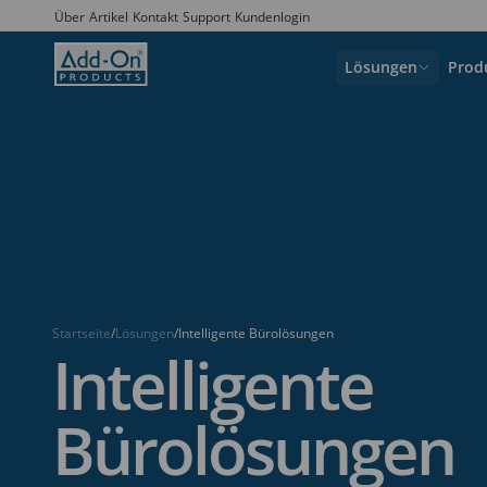
Über
Artikel
Kontakt
Support
Kundenlogin
Lösungen
Prod
Raumbuchung
Raumbuchungssystem
Besprechungsräume verwalten
Resource Central
Schreibtische verwalten
Arbeitsplatz-Buchung
Resource Centra
Optimale Platzausnutzung
Workspace
Workspace
Arbeitsplätze verwalten
Ressourcen-Analyse
Startseite
Lösungen
Intelligente Bürolösungen
/
/
OfficePlace
Workspace Management Lösungen
Insights
Intelligente
Arbeitsplatz-Sensor
OfficePlace
Bürolösungen