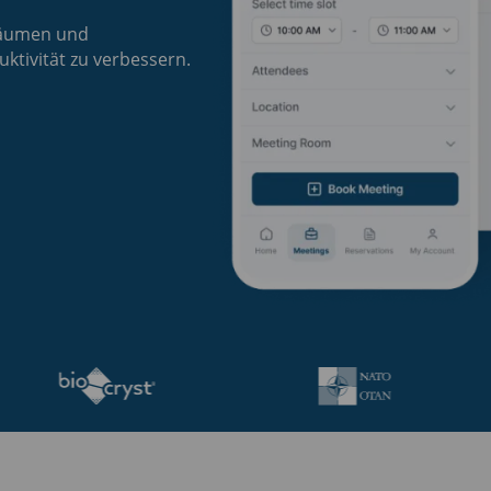
räumen und
tivität zu verbessern.
rteile
Buchungs-Software
Highlights
Buchungs-App
Zusa