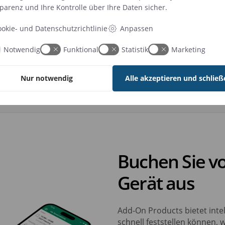
parenz und Ihre Kontrolle über Ihre Daten sicher.
h nie so einfach. Die Mitarbeiter können jede Plattform nut
Anpassen
okie- und Datenschutzrichtlinie
um Arbeitsplätze zu finden und zu buchen.
Notwendig
Funktional
Statistik
Marketing
Nur notwendig
Alle akzeptieren und schließ
ät
Computer
Türschild
Tischbildschirm
Buchen Sie v
Gerät aus
Add-On Products bietet inte
schnell feststellen können,