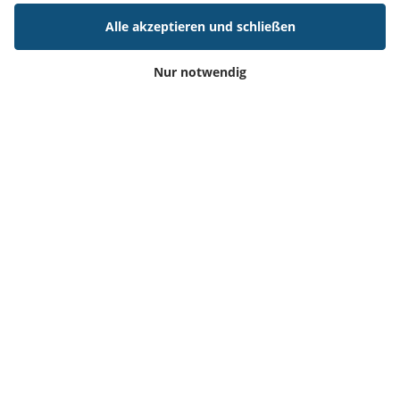
25 Aug. 2025
Alle akzeptieren und schließen
Effizienter arbeiten: Intelligente Buchungssysteme
sparen täglich Stunden
Nur notwendig
Artikel lesen
Add-On Products
Roms Hule 8
DK7100 Vejle, Dänemark
Telefon: +45 7944 7000
Email:
info@add-on.com
VAT: DK25171144