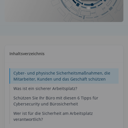
ndenreferenzen
amische Anzeigen
space Display
kalender
platz-Optimierung
Place Group Calendar
adne – digitale Informationsanzeige
dne
enanalyse & Berichte
aneous
itsplatzanalyse & Berichte
kalender
llaneous
soren
ppenkalender
Inhaltsverzeichnis
matisierter Arbeitsplatz
cePlace Group Calendar
are
elligente Bürolösungen
Cyber- und physische Sicherheitsmaßnahmen, die
uktivität steigern
ts
Mitarbeiter, Kunden und das Geschäft schützen
Was ist ein sicherer Arbeitsplatz?
Schützen Sie Ihr Büro mit diesen 6 Tipps für
Cybersecurity und Bürosicherheit
Tipps zur Cyber-Sicherheit
Wer ist für die Sicherheit am Arbeitsplatz
verantwortlich?
Tipps zur Sicherheit im Büro