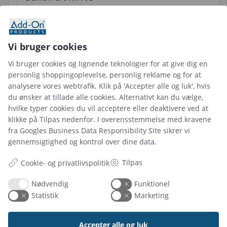
Danmarks Rederiforening
Vi bruger cookies
Danogips A/S
Vi bruger cookies og lignende teknologier for at give dig en
personlig shoppingoplevelse, personlig reklame og for at
analysere vores webtrafik. Klik på 'Accepter alle og luk', hvis
Dansk Arkitektur Center
du ønsker at tillade alle cookies. Alternativt kan du vælge,
hvilke typer cookies du vil acceptere eller deaktivere ved at
klikke på Tilpas nedenfor. I overensstemmelse med kravene
Dansk El-forbund
fra
Googles Business Data Responsibility Site
sikrer vi
gennemsigtighed og kontrol over dine data.
Dansk Industri
Tilpas
Cookie- og privatlivspolitik
Nødvendig
Funktionel
Dansk Magisterforening
Statistik
Marketing
Accepter alle og luk