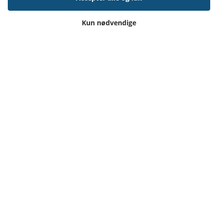
Dansk Skoleforening
Kun nødvendige
Dansk Sygeplejeråd
Danske Dagblades Forening
Danske Fragtmænd
Deloitte
Desitek A/S
DHI