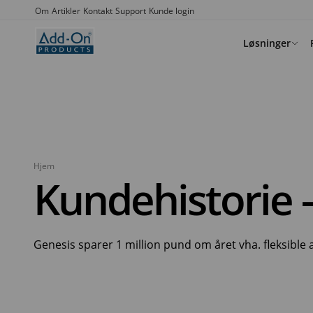
Om
Artikler
Kontakt
Support
Kunde login
Løsninger
Mødelokaler
Mødebooking system
Nemmere planlægning af møder
Resource Central
Hjem
Skriveborde / hot desks
Workspace Booking 
Resource Centra
Kundehistorie 
Maksimér brugen af skriveborde
Workspace
Workspace
Workspace management
Analyse af ressourcer
OfficePlace
Optimér arbejdspladsen
Insights
Genesis sparer 1 million pund om året vha. fleksible
Integrationsløsning ti
OfficePlace