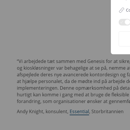
Co
“Vi arbejdede tæt sammen med Genesis for at sikre
og kioskløsninger var behagelige at se på, nemme at 
afspejlede deres nye avancerede kontordesign og farv
at hjælpe personalet, da de mødte ind på arbejde de
implementeringen. Denne opmærksomhed på detalje
hurtigt kan komme i gang med at bruge de fleksible
forandring, som organisationer ønsker at gennemfør
Andy Knight, konsulent,
Essential
, Storbritannien