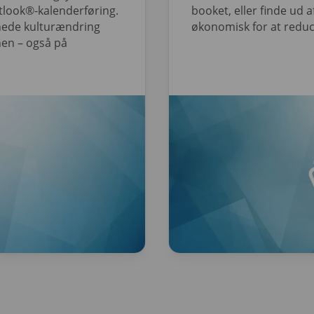
tlook®-kalenderføring.
booket, eller finde ud
nede kulturændring
økonomisk for at reduc
nen – også på