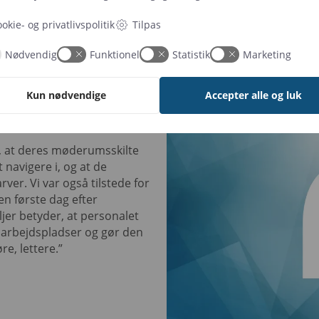
Tilpas
okie- og privatlivspolitik
Nødvendig
Funktionel
Statistik
Marketing
Kun nødvendige
Accepter alle og luk
, at deres møderumsskilte
navigere i, og at de
er. Vi var også tilstede for
n første dag efter
r betyder, at personalet
 arbejdspladser og gør den
e, lettere.”