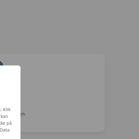
ed
. Klik
rbritannien
t kan
kke på
 Data