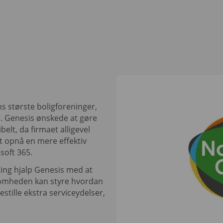
s største boligforeninger,
r. Genesis ønskede at gøre
elt, da firmaet alligevel
at opnå en mere effektiv
soft 365.
ing hjalp Genesis med at
somheden kan styre hvordan
tille ekstra serviceydelser,