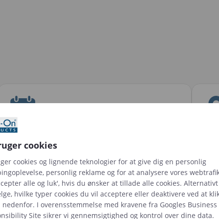
ruger cookies
Ressourcer
St
uger cookies og lignende teknologier for at give dig en personlig
ingoplevelse, personlig reklame og for at analysere vores webtrafik
430 Hot Desk skriveborde
Sto
cepter alle og luk', hvis du ønsker at tillade alle cookies. Alternativ
26 mødelokaler
ge, hvilke typer cookies du vil acceptere eller deaktivere ved at kli
s nedenfor. I overensstemmelse med kravene fra
Googles Business
sibility Site
sikrer vi gennemsigtighed og kontrol over dine data.