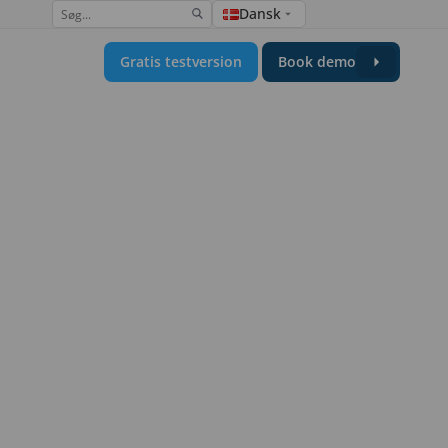
Dansk
Gratis testversion
Book demo
ugervenlig gruppekalender
r
ftware
et på data & BI
ficePlace Group Calendar
Calendar
Miscellaneous
Hardware
bejdspladser
Insights
ninger
ier
 & produktivitet
SaaS