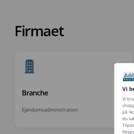
Firmaet
Vi b
Branche
Vi br
shopp
Ejendomsadministration
på 'Ac
du væl
Tilpa
Respon