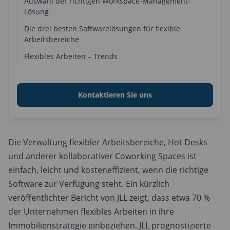
Kundengeschichte: Genesis Housing Association
Auswahl der richtigen Workspace-Management-
Lösung
Die drei besten Softwarelösungen für flexible
Arbeitsbereiche
Die besten Softwarelösungen für flexibles Arbeiten
Flexibles Arbeiten – Trends
von Add-On Products
Kontaktieren Sie uns
Die Verwaltung flexibler Arbeitsbereiche, Hot Desks
und anderer kollaborativer Coworking Spaces ist
einfach, leicht und kosteneffizient, wenn die richtige
Software zur Verfügung steht. Ein kürzlich
veröffentlichter Bericht von JLL zeigt, dass etwa 70 %
der Unternehmen flexibles Arbeiten in ihre
Immobilienstrategie einbeziehen. JLL prognostizierte