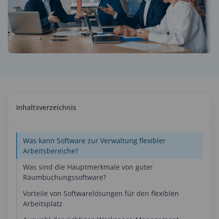
ndenreferenzen
amische Anzeigen
space Display
kalender
platz-Optimierung
Place Group Calendar
adne – digitale Informationsanzeige
dne
enanalyse & Berichte
aneous
itsplatzanalyse & Berichte
kalender
llaneous
soren
ppenkalender
matisierter Arbeitsplatz
cePlace Group Calendar
are
Inhaltsverzeichnis
elligente Bürolösungen
uktivität steigern
ts
Was kann Software zur Verwaltung flexibler
Arbeitsbereiche?
Was sind die Hauptmerkmale von guter
Raumbuchungssoftware?
Vorteile von Softwarelösungen für den flexiblen
Arbeitsplatz