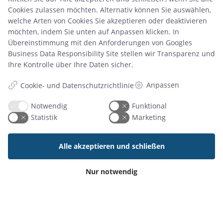
Cookies zulassen möchten. Alternativ können Sie auswählen,
welche Arten von Cookies Sie akzeptieren oder deaktivieren
möchten, indem Sie unten auf Anpassen klicken. In
Übereinstimmung mit den Anforderungen von
Googles
Business Data Responsibility Site
stellen wir Transparenz und
23 Okt. 2025
Ihre Kontrolle über Ihre Daten sicher.
Resource Central: Wie Sie Zeit sparen und die
Raumbuchung optimieren
Anpassen
Cookie- und Datenschutzrichtlinie
Notwendig
Funktional
Statistik
Marketing
Artikel lesen
Alle akzeptieren und schließen
Nur notwendig