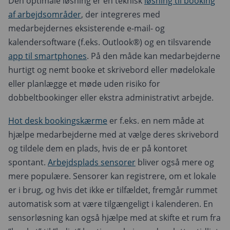
Den optimale løsning er en teknisk
løsning til booking
af arbejdsområder
, der integreres med
medarbejdernes eksisterende e-mail- og
kalendersoftware (f.eks. Outlook®) og en tilsvarende
app til smartphones
. På den måde kan medarbejderne
hurtigt og nemt booke et skrivebord eller mødelokale
eller planlægge et møde uden risiko for
dobbeltbookinger eller ekstra administrativt arbejde.
Hot desk bookingskærme
er f.eks. en nem måde at
hjælpe medarbejderne med at vælge deres skrivebord
og tildele dem en plads, hvis de er på kontoret
spontant.
Arbejdsplads sensorer
bliver også mere og
mere populære. Sensorer kan registrere, om et lokale
er i brug, og hvis det ikke er tilfældet, fremgår rummet
automatisk som at være tilgængeligt i kalenderen. En
sensorløsning kan også hjælpe med at skifte et rum fra