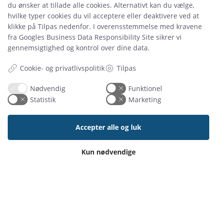
du ønsker at tillade alle cookies. Alternativt kan du vælge,
hvilke typer cookies du vil acceptere eller deaktivere ved at
klikke på Tilpas nedenfor. I overensstemmelse med kravene
fra
Googles Business Data Responsibility Site
sikrer vi
gennemsigtighed og kontrol over dine data.
Tilpas
Cookie- og privatlivspolitik
Nødvendig
Funktionel
Statistik
Marketing
29 aug 2025
Slip for besværet: Smartere booking af mødelokaler
Accepter alle og luk
og arbejdspladser
Kun nødvendige
Læs artikel