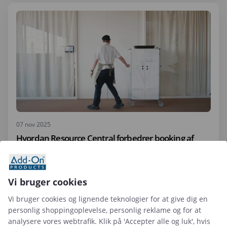
07 nov 2025
Hvordan Resource Central forbedrer booking af
lokaler og ressourcer i virksomheder
Vi bruger cookies
Læs artikel
Vi bruger cookies og lignende teknologier for at give dig en
personlig shoppingoplevelse, personlig reklame og for at
analysere vores webtrafik. Klik på 'Accepter alle og luk', hvis